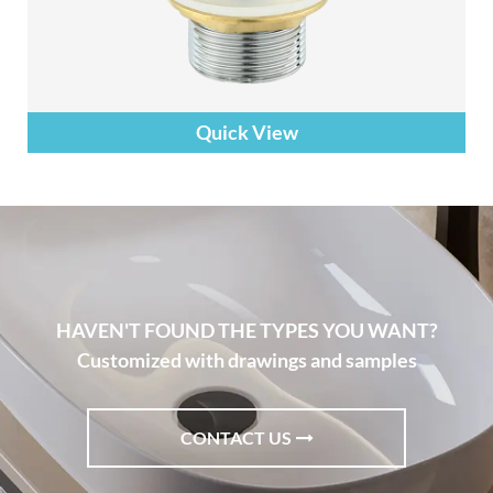
Quick View
HAVEN'T FOUND THE TYPES YOU WANT?
Customized with drawings and samples
CONTACT US